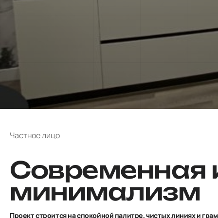
Частное лицо
Современная к
минимализм
Проект строится на спокойной палитре, чистых линиях и гра