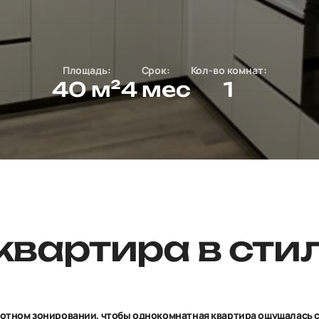
Площадь:
Срок:
Кол-во комнат:
40 м²
4 мес
1
вартира в сти
мотном зонировании, чтобы однокомнатная квартира ощущалась с