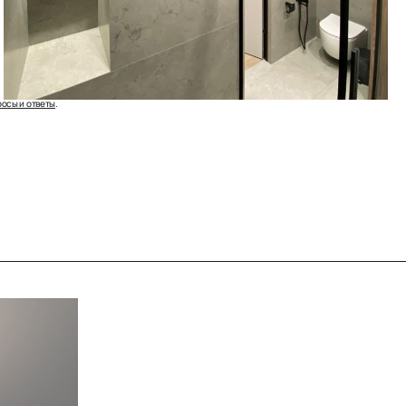
росы и ответы
.