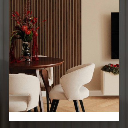
Давайте обсудим
ваш проект
Оставьте заявку, и наши специалисты свяжутся с вами в самое
ближайшее время. Дадут бесплатную консультацию по всем
вопросам и рассчитают стоимость ремонта
Ваше имя
Телефон
Оставить заявку
→